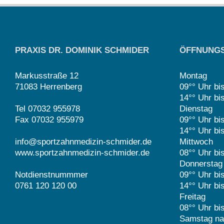
PRAXIS DR. DOMINIK SCHMIDER
ÖFFNUNGS
Markusstraße 12
Montag
71083 Herrenberg
09°° Uhr bi
14°° Uhr bi
Tel 07032 955978
Dienstag
Fax 07032 955979
09°° Uhr bi
14°° Uhr bi
info@sportzahnmedizin-schmider.de
Mittwoch
www.sportzahnmedizin-schmider.de
08°° Uhr bi
Donnerstag
Notdienstnummmer
09°° Uhr bi
0761 120 120 00
14°° Uhr bi
Freitag
08°° Uhr bi
Samstag na