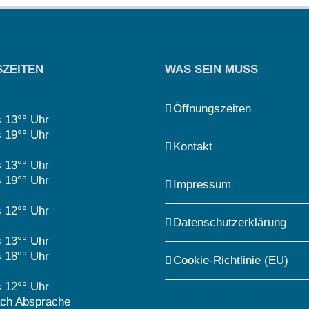
ZEITEN
WAS SEIN MUSS
Öffnungszeiten
s 13°° Uhr
s 19°° Uhr
Kontakt
s 13°° Uhr
s 19°° Uhr
Impressum
s 12°° Uhr
Datenschutzerklärung
s 13°° Uhr
s 18°° Uhr
Cookie-Richtlinie (EU)
s 12°° Uhr
ch Absprache