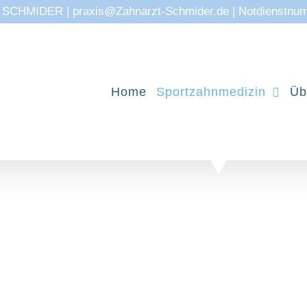
CHMIDER | praxis@Zahnarzt-Schmider.de | Notdienstnu
Home
Sportzahnmedizin
Üb