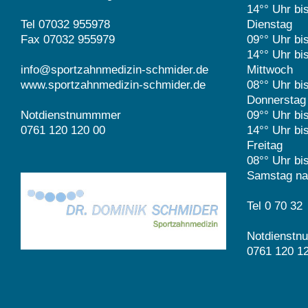
14°° Uhr bi
Tel 07032 955978
Dienstag
Fax 07032 955979
09°° Uhr bi
14°° Uhr bi
info@sportzahnmedizin-schmider.de
Mittwoch
www.sportzahnmedizin-schmider.de
08°° Uhr bi
Donnerstag
Notdienstnummmer
09°° Uhr bi
0761 120 120 00
14°° Uhr bi
Freitag
08°° Uhr bi
Samstag na
Tel 0 70 32
Notdienst
0761 120 1