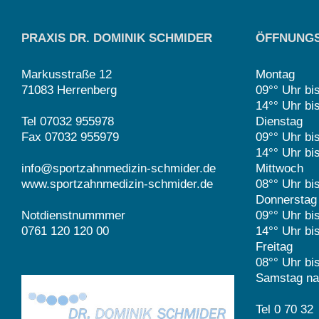
PRAXIS DR. DOMINIK SCHMIDER
ÖFFNUNGS
Markusstraße 12
Montag
71083 Herrenberg
09°° Uhr bi
14°° Uhr bi
Tel 07032 955978
Dienstag
Fax 07032 955979
09°° Uhr bi
14°° Uhr bi
info@sportzahnmedizin-schmider.de
Mittwoch
www.sportzahnmedizin-schmider.de
08°° Uhr bi
Donnerstag
Notdienstnummmer
09°° Uhr bi
0761 120 120 00
14°° Uhr bi
Freitag
08°° Uhr bi
Samstag na
Tel 0 70 32