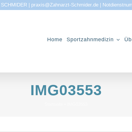
CHMIDER | praxis@Zahnarzt-Schmider.de | Notdienstnu
Home
Sportzahnmedizin
Üb
IMG03553
Startseite
IMG03553