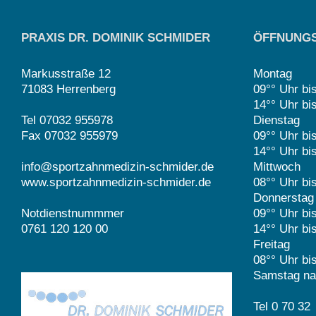
PRAXIS DR. DOMINIK SCHMIDER
ÖFFNUNGS
Markusstraße 12
Montag
71083 Herrenberg
09°° Uhr bi
14°° Uhr bi
Tel 07032 955978
Dienstag
Fax 07032 955979
09°° Uhr bi
14°° Uhr bi
info@sportzahnmedizin-schmider.de
Mittwoch
www.sportzahnmedizin-schmider.de
08°° Uhr bi
Donnerstag
Notdienstnummmer
09°° Uhr bi
0761 120 120 00
14°° Uhr bi
Freitag
08°° Uhr bi
Samstag na
Tel 0 70 32