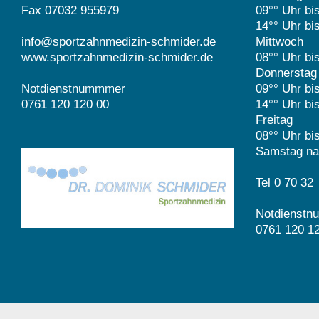
Fax 07032 955979
09°° Uhr bi
14°° Uhr bi
info@sportzahnmedizin-schmider.de
Mittwoch
www.sportzahnmedizin-schmider.de
08°° Uhr bi
Donnerstag
Notdienstnummmer
09°° Uhr bi
0761 120 120 00
14°° Uhr bi
Freitag
08°° Uhr bi
Samstag na
Tel 0 70 32
Notdienst
0761 120 1