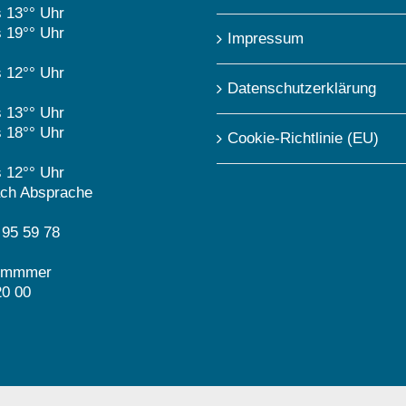
s 13°° Uhr
s 19°° Uhr
Impressum
s 12°° Uhr
Datenschutzerklärung
s 13°° Uhr
s 18°° Uhr
Cookie-Richtlinie (EU)
s 12°° Uhr
ch Absprache
 95 59 78
nummmer
20 00