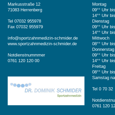
Markusstraße 12
Montag
71083 Herrenberg
09°° Uhr bi
14°° Uhr bi
Tel 07032 955978
Dienstag
Fax 07032 955979
09°° Uhr bi
14°° Uhr bi
info@sportzahnmedizin-schmider.de
Mittwoch
www.sportzahnmedizin-schmider.de
08°° Uhr bi
Donnerstag
Notdienstnummmer
09°° Uhr bi
0761 120 120 00
14°° Uhr bi
Freitag
08°° Uhr bi
Samstag na
Tel 0 70 32
Notdienst
0761 120 1