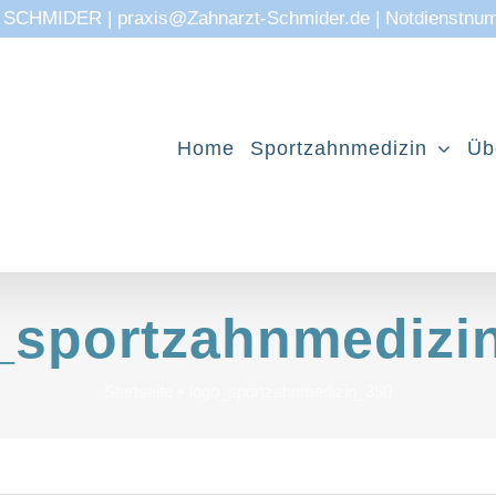
CHMIDER | praxis@Zahnarzt-Schmider.de | Notdienstnu
Home
Sportzahnmedizin
Üb
_sportzahnmedizi
Startseite
logo_sportzahnmedizin_350